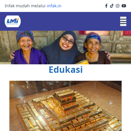
Infak mudah melalui
infak.in
Edukasi
Temukan berbagai konten edukatif untuk menambah
wawasan Anda