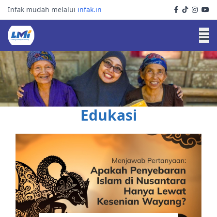
Infak mudah melalui
infak.in
Edukasi
Temukan berbagai konten edukatif untuk menambah
wawasan Anda