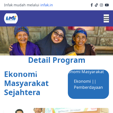
Infak mudah melalui
infak.in
Detail Program
Ekonomi
Informasi lengkap program Ekonomi Masyarakat
Sejahtera
Masyarakat
Ekonomi ||
Pemberdayaan
Sejahtera