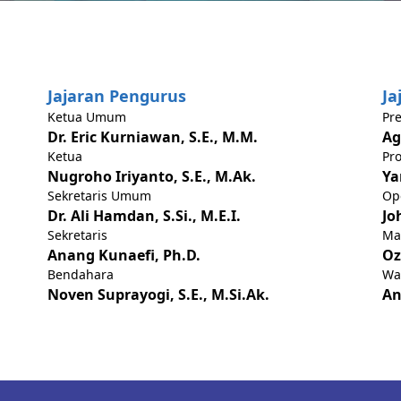
Jajaran Pengurus
Ja
Ketua Umum
Pre
Dr. Eric Kurniawan, S.E., M.M.
Ag
Ketua
Pr
Nugroho Iriyanto, S.E., M.Ak.
Ya
Sekretaris Umum
Op
Dr. Ali Hamdan, S.Si., M.E.I.
Jo
Sekretaris
Mar
Anang Kunaefi, Ph.D.
Oz
Bendahara
Wa
Noven Suprayogi, S.E., M.Si.Ak.
An