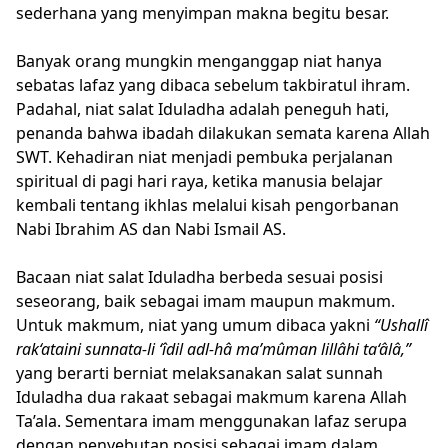
sederhana yang menyimpan makna begitu besar.
Banyak orang mungkin menganggap niat hanya
sebatas lafaz yang dibaca sebelum takbiratul ihram.
Padahal, niat salat Iduladha adalah peneguh hati,
penanda bahwa ibadah dilakukan semata karena Allah
SWT. Kehadiran niat menjadi pembuka perjalanan
spiritual di pagi hari raya, ketika manusia belajar
kembali tentang ikhlas melalui kisah pengorbanan
Nabi Ibrahim AS dan Nabi Ismail AS.
Bacaan niat salat Iduladha berbeda sesuai posisi
seseorang, baik sebagai imam maupun makmum.
Untuk makmum, niat yang umum dibaca yakni
“Ushallî
rak‘ataini sunnata-li ‘îdil adl-hâ ma’mûman lillâhi ta‘âlâ,”
yang berarti berniat melaksanakan salat sunnah
Iduladha dua rakaat sebagai makmum karena Allah
Ta’ala. Sementara imam menggunakan lafaz serupa
dengan penyebutan posisi sebagai imam dalam