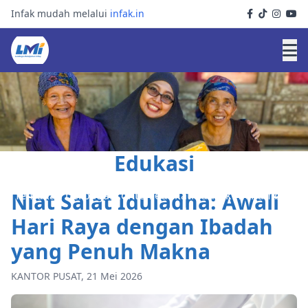
Infak mudah melalui
infak.in
Edukasi
Niat Salat Iduladha: Awali
Temukan berbagai konten edukatif untuk menambah
wawasan Anda
Hari Raya dengan Ibadah
yang Penuh Makna
KANTOR PUSAT, 21 Mei 2026